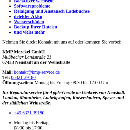
Backcover wechseln
Softwareprobleme
Reinigung und Austausch Ladebuchse
defekter Akku
Wasserschäden
Backup Ihrer Dateien
und vieles mehr
Nehmen Sie direkt Kontakt mit uns auf oder kommen Sie vorbei:
KMP Merckel GmbH
Mußbacher Landstraße 21
67433 Neustadt an der Weinstraße
Mail:
kontakt@kmp-service.de
Tel:
06321-39180
Öffnungszeiten:
Montag bis Freitag: 08:30 bis 17:00 Uhr
Ihr Reparaturservice für Apple-Geräte im Umkreis von Neustadt,
Landau, Mannheim, Ludwigshafen, Kaiserslautern, Speyer und
der südlichen Weinstraße.
+49 6321 39180
Montag bis Freitag:
08:30 bis 17:00